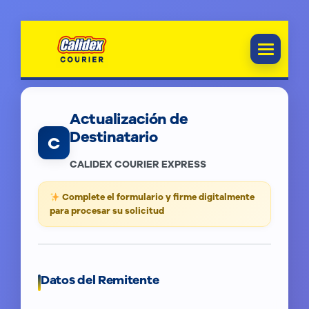
Sedes Colombia
Otras tarifas
Cobertura
extendida
Actualización de
Policía
Destinatario
Antinarcóticos
C
2026
CALIDEX COURIER EXPRESS
PQRS
Formulario de
desistimiento
Políticas de
Complete el formulario y firme digitalmente
de servicio
privacidad
para procesar su solicitud
Nosotros
Convenio 2025
Datos del Remitente
presencial